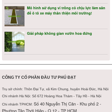
Mô hình sử dụng vỉ trồng cỏ chịu lực làm sân
Vỉ Nhựa Thoát Sàn Phú Đạt Plastic
để ô tô xe máy thân thiện môi trường!
Giải pháp không gian vườn hoa đứng
Vải Địa Kỹ Thuật ART 12
CÔNG TY CỔ PHẦN ĐẦU TƯ PHÚ ĐẠT
Trụ sở chính: Thôn Đại Tự, xã Kim Chung, huyện Hoài Đức, Hà Nội
Chi nhánh Hà Nội: Số 672 Hoàng Hoa Thám - Tây Hồ - Hà Nội
Vải Địa Kỹ Thuật ART 11
Số 40 Nguyễn Thị Căn - Khu phố 2 -
Chi nhánh TPHCM:
Phường Tân Thới Hiệp - Q 12 - TP HCM