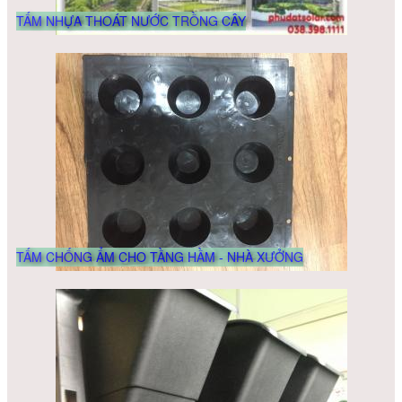
TẤM NHỰA THOÁT NƯỚC TRỒNG CÂY
Vải Địa Kỹ Thuật ART 9
TẤM CHỐNG ẨM CHO TẦNG HẦM - NHÀ XƯỞNG
Vải Địa Kỹ Thuật ART 8