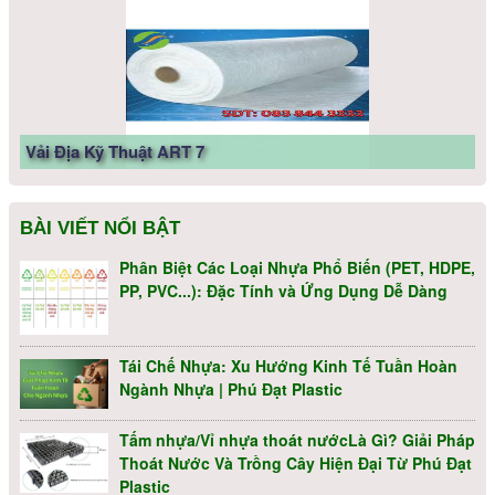
Vải Địa Kỹ Thuật ART 7
BÀI VIẾT NỔI BẬT
Phân Biệt Các Loại Nhựa Phổ Biến (PET, HDPE,
PP, PVC...): Đặc Tính và Ứng Dụng Dễ Dàng
Vải Địa Kỹ Thuật Dệt
Tái Chế Nhựa: Xu Hướng Kinh Tế Tuần Hoàn
Ngành Nhựa | Phú Đạt Plastic
Tấm nhựa/Vỉ nhựa thoát nướcLà Gì? Giải Pháp
Thoát Nước Và Trồng Cây Hiện Đại Từ Phú Đạt
Plastic