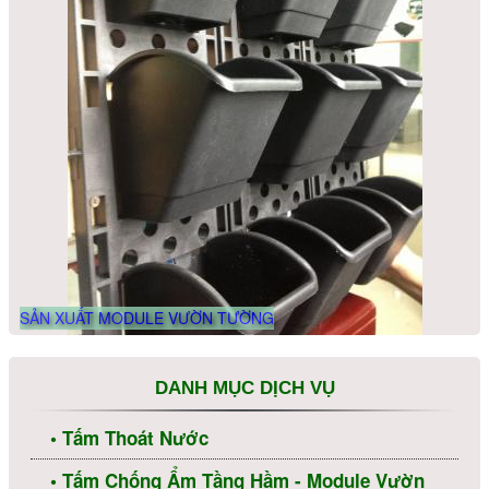
Vải Địa Kỹ Thuật ART 7
Vải Địa Kỹ Thuật Dệt
SẢN XUẤT MODULE VƯỜN TƯỜNG
DANH MỤC DỊCH VỤ
• Tấm Thoát Nước
Vỉ Nhựa Thoát Sàn Phú Đạt Plastic
• Tấm Chống Ẩm Tầng Hầm - Module Vườn